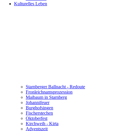
Kulturelles Leben
Starnberger Ballnacht - Redoute
Fronleichnamsprozession
Maibaum in Starnberg
Johannifeuer
Burghofsingen
Fischerstechen
Oktoberfest
Kirchweih - Kirta
Adventszeit